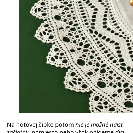
Na hotovej čipke potom
nie je možné nájsť
začiatok
, namiesto neho však nájdeme
dve