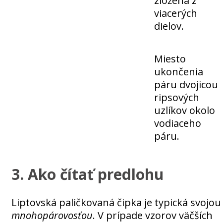
zložená z
viacerých
dielov.
Miesto
ukončenia
páru dvojicou
ripsových
uzlíkov okolo
vodiaceho
páru.
3. Ako čítať predlohu
Liptovská paličkovaná čipka je typická svojou
mnohopárovosťou
. V prípade vzorov väčších