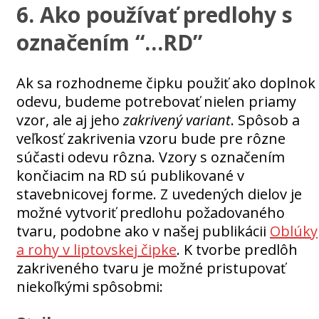
6. Ako používať predlohy s
označením “…RD”
Ak sa rozhodneme čipku použiť ako doplnok
odevu, budeme potrebovať nielen priamy
vzor, ale aj jeho
zakrivený variant
. Spôsob a
veľkosť zakrivenia vzoru bude pre rôzne
súčasti odevu rôzna. Vzory s označením
končiacim na RD sú publikované v
stavebnicovej forme. Z uvedených dielov je
možné vytvoriť predlohu požadovaného
tvaru, podobne ako v našej publikácii
Oblúky
a rohy v liptovskej čipke
. K tvorbe predlôh
zakriveného tvaru je možné pristupovať
niekoľkými spôsobmi: