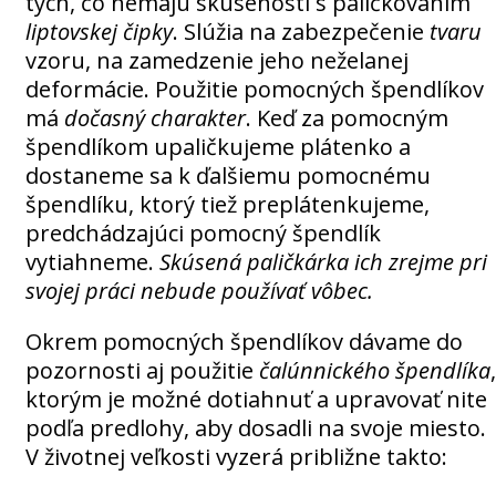
tých, čo nemajú skúsenosti s paličkovaním
liptovskej čipky
. Slúžia na zabezpečenie
tvaru
vzoru, na zamedzenie jeho neželanej
deformácie. Použitie pomocných špendlíkov
má
dočasný charakter
. Keď za pomocným
špendlíkom upaličkujeme plátenko a
dostaneme sa k ďalšiemu pomocnému
špendlíku, ktorý tiež preplátenkujeme,
predchádzajúci pomocný špendlík
vytiahneme.
Skúsená paličkárka ich zrejme pri
svojej práci nebude používať vôbec.
Okrem pomocných špendlíkov dávame do
pozornosti aj použitie
čalúnnického špendlíka
,
ktorým je možné dotiahnuť a upravovať nite
podľa predlohy, aby dosadli na svoje miesto.
V životnej veľkosti vyzerá približne takto: