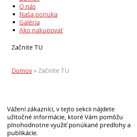
to
O nás
content
Naša ponuka
Galéria
Ako nakupovať
Začnite TU
Domov
»
Začnite TU
Vážení zákazníci, v tejto sekcii nájdete
užitočné informácie, ktoré Vám pomôžu
plnohodnotne využiť ponúkané predlohy a
publikácie.