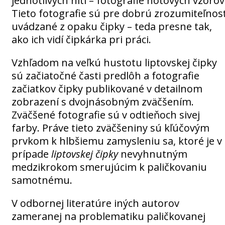
jednotlivých nití – fotografie hotových vzorov
Tieto fotografie sú pre dobrú zrozumiteľnos
uvádzané z opaku čipky – teda presne tak,
ako ich vidí čipkárka pri práci.
Vzhľadom na veľkú hustotu liptovskej čipky
sú začiatočné časti predlôh a fotografie
začiatkov čipky publikované v detailnom
zobrazení s dvojnásobným zväčšením.
Zväčšené fotografie sú v odtieňoch sivej
farby. Práve tieto zväčšeniny sú kľúčovým
prvkom k hlbšiemu zamysleniu sa, ktoré je v
prípade
liptovskej čipky
nevyhnutným
medzikrokom smerujúcim k paličkovaniu
samotnému.
V odbornej literatúre iných autorov
zameranej na problematiku paličkovanej