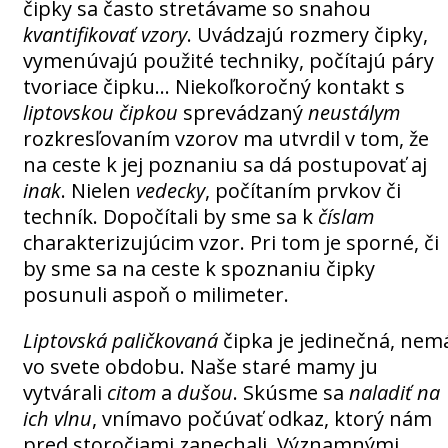
čipky sa často stretávame so snahou
kvantifikovať vzory
. Uvádzajú rozmery čipky,
vymenúvajú použité techniky, počítajú páry
tvoriace čipku… Niekoľkoročný kontakt s
liptovskou čipkou
sprevádzaný
neustálym
rozkresľovaním vzorov ma utvrdil v tom, že
na ceste k jej poznaniu sa dá postupovať aj
inak
. Nielen
vedecky
, počítaním prvkov či
techník. Dopočítali by sme sa k
číslam
charakterizujúcim vzor. Pri tom je sporné, či
by sme sa na ceste k spoznaniu čipky
posunuli aspoň o milimeter.
Liptovská paličkovaná
čipka je jedinečná, nem
vo svete obdobu. Naše staré mamy ju
vytvárali
citom
a
dušou
. Skúsme sa
naladiť na
ich vlnu
, vnímavo počúvať odkaz, ktorý nám
pred storočiami zanechali. Významnými