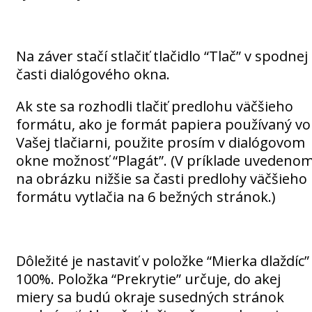
Na záver stačí stlačiť tlačidlo “Tlač” v spodnej
časti dialógového okna.
Ak ste sa rozhodli tlačiť predlohu väčšieho
formátu, ako je formát papiera používaný vo
Vašej tlačiarni, použite prosím v dialógovom
okne možnosť “Plagát”. (V príklade uvedeno
na obrázku nižšie sa časti predlohy väčšieho
formátu vytlačia na 6 bežných stránok.)
Dôležité je nastaviť v položke “Mierka dlaždíc”
100%. Položka “Prekrytie” určuje, do akej
miery sa budú okraje susedných stránok