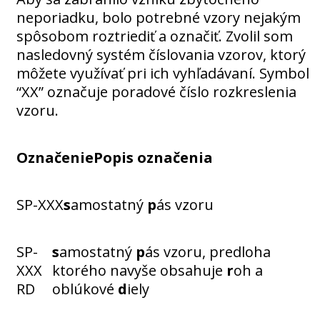
neporiadku, bolo potrebné vzory nejakým
spôsobom roztriediť a označiť. Zvolil som
nasledovný systém číslovania vzorov, ktorý
môžete využívať pri ich vyhľadávaní. Symbol
“XX” označuje poradové číslo rozkreslenia
vzoru.
Označenie
Popis označenia
SP-XXX
s
amostatný
p
ás vzoru
SP-
s
amostatný
p
ás vzoru, predloha
XXX
ktorého navyše obsahuje
r
oh a
RD
oblúkové
d
iely