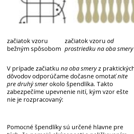
začiatok vzoru
začiatok vzoru
od
bežným spôsobom
prostriedku na oba smery
V prípade začiatku
na oba smery
z praktickýc
dôvodov odporúčame dočasne omotať
nite
pre druhý smer
okolo špendlíka. Takto
zabezpečíme upevnenie nití, kým vzor ešte
nie je rozpracovaný:
Pomocné špendlíky sú určené hlavne pre