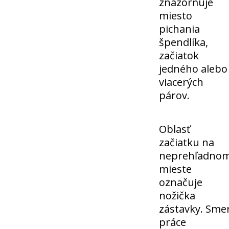
znázorňuje
miesto
pichania
špendlíka,
začiatok
jedného alebo
viacerých
párov.
Oblasť
začiatku na
neprehľadno
mieste
označuje
nožička
zástavky. Sme
práce