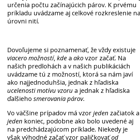
určenia počtu začínajúcich párov. K prvému
príkladu uvádzame aj celkové rozkreslenie n
úrovni nití.
Dovoľujeme si poznamenať, že vždy existuje
viacero možností
,
kde
a
ako
vzor začať. Na
našich predlohách a v našich publikáciách
uvádzame tú z možností, ktorá sa nám javí
ako najjednoduhšia, jednak z hľadiska
ucelenosti
motívu vzoru
a jednak z hľadiska
ďalšieho
smerovania párov
.
Vo väčšine prípadov má vzor
jeden
začiatok a
jeden
koniec, podobne ako bolo uvedené aj
na predchádzajúcom príklade. Niekedy je
však výhodné začať vzor paličkovať
od