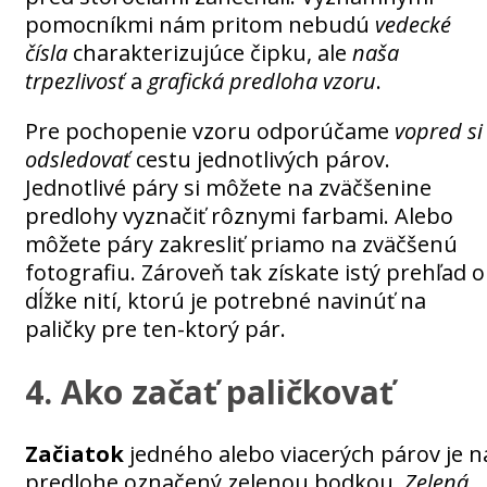
pomocníkmi nám pritom nebudú
vedecké
čísla
charakterizujúce čipku, ale
naša
trpezlivosť
a
grafická predloha vzoru
.
Pre pochopenie vzoru odporúčame
vopred si
odsledovať
cestu jednotlivých párov.
Jednotlivé páry si môžete na zväčšenine
predlohy vyznačiť rôznymi farbami. Alebo
môžete páry zakresliť priamo na zväčšenú
fotografiu. Zároveň tak získate istý prehľad o
dĺžke nití, ktorú je potrebné navinúť na
paličky pre ten-ktorý pár.
4. Ako začať paličkovať
Začiatok
jedného alebo viacerých párov je n
predlohe označený zelenou bodkou.
Zelená