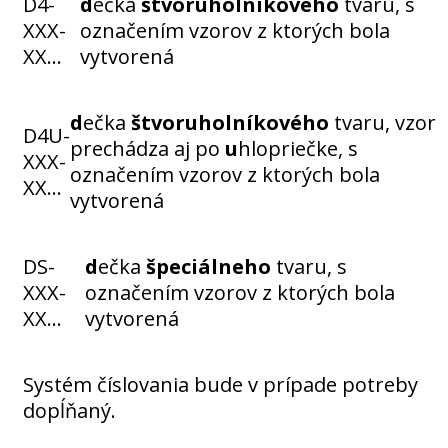
D4-
d
ečka
štvoruholníkového
tvaru, s
XXX-
označením vzorov z ktorých bola
XX…
vytvorená
d
ečka
štvoruholníkového
tvaru, vzor
D4U-
prechádza aj po
u
hlopriečke, s
XXX-
označením vzorov z ktorých bola
XX…
vytvorená
DS-
d
ečka
špeciálneho
tvaru, s
XXX-
označením vzorov z ktorých bola
XX…
vytvorená
Systém číslovania bude v prípade potreby
dopĺňaný.