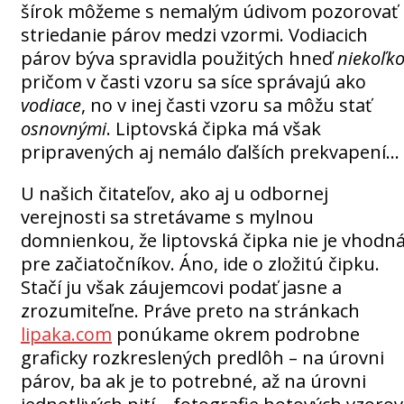
šírok môžeme s nemalým údivom pozorovať
striedanie párov medzi vzormi. Vodiacich
párov býva spravidla použitých hneď
niekoľk
pričom v časti vzoru sa síce správajú ako
vodiace
, no v inej časti vzoru sa môžu stať
osnovnými
. Liptovská čipka má však
pripravených aj nemálo ďalších prekvapení…
U našich čitateľov, ako aj u odbornej
verejnosti sa stretávame s mylnou
domnienkou, že liptovská čipka nie je vhodn
pre začiatočníkov. Áno, ide o zložitú čipku.
Stačí ju však záujemcovi podať jasne a
zrozumiteľne. Práve preto na stránkach
lipaka.com
ponúkame okrem podrobne
graficky rozkreslených predlôh – na úrovni
párov, ba ak je to potrebné, až na úrovni