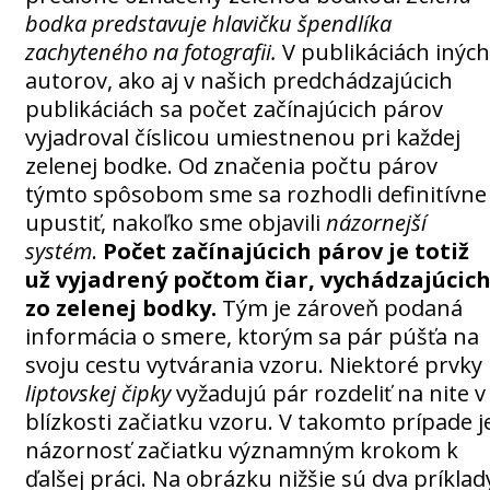
bodka predstavuje hlavičku špendlíka
zachyteného na fotografii.
V publikáciách iných
autorov, ako aj v našich predchádzajúcich
publikáciách sa počet začínajúcich párov
vyjadroval číslicou umiestnenou pri každej
zelenej bodke. Od značenia počtu párov
týmto spôsobom sme sa rozhodli definitívne
upustiť, nakoľko sme objavili
názornejší
systém
.
Počet začínajúcich párov je totiž
už vyjadrený počtom čiar, vychádzajúcic
zo zelenej bodky.
Tým je zároveň podaná
informácia o smere, ktorým sa pár púšťa na
svoju cestu vytvárania vzoru. Niektoré prvky
liptovskej čipky
vyžadujú pár rozdeliť na nite v
blízkosti začiatku vzoru. V takomto prípade j
názornosť začiatku významným krokom k
ďalšej práci. Na obrázku nižšie sú dva príklad