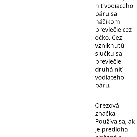
niť vodiaceho
páru sa
háčikom
prevlečie cez
očko. Cez
vzniknutú
slučku sa
prevlečie
druhá niť
vodiaceho
páru.
Orezová
značka.
Používa sa, ak
je predloha