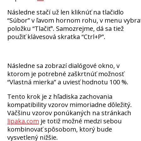
Následne stačí už len kliknúť na tlačidlo
“Súbor” v ľavom hornom rohu, v menu vybra
položku “Tlačiť”. Samozrejme, dá sa tiež
použiť klávesová skratka “Ctrl+P”.
Následne sa zobrazí dialógové okno, v
ktorom je potrebné zaškrtnúť možnosť
“Vlastná mierka” a uviesť hodnotu 100 %.
Tento krok je z hľadiska zachovania
kompatibility vzorov mimoriadne dôležitý.
Väčšinu vzorov ponúkaných na stránkach
lipaka.com
je totiž možné medzi sebou
kombinovať spôsobom, ktorý bude
vysvetlený nižšie.