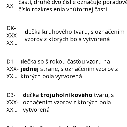
časti, druhé dvojčíslie označuje poradov
XX
číslo rozkreslenia vnútornej časti
DK-
d
ečka
k
ruhového tvaru, s označením
XXX-
vzorov z ktorých bola vytvorená
XX…
D1-
d
ečka so širokou časťou vzoru na
XXX-
jednej
strane, s označením vzorov z
XX…
ktorých bola vytvorená
D3-
d
ečka
trojuholníkového
tvaru, s
XXX-
označením vzorov z ktorých bola
XX…
vytvorená