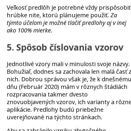
Veľkosť predlôh je potrebné vždy prispôsobiť
hrúbke nite, ktorú plánujeme použiť.
Za
týmto účelom je možné tlačiť predlohy aj v inej
ako 100% mierke.
5. Spôsob číslovania vzorov
Jednotlivé vzory mali v minulosti svoje názvy.
Bohužiaľ, dodnes sa zachovala len malá časť 
nich. Dobrou správou však je, že k dnešném
dňu (Február 2020) mám v rôznych štádiách
rozpracovania takmer dvesto
znovuobjavených vzorov, ich varianty a rôzn
aplikácie. Predlohy budú priebežne
uverejňované na týchto stránkach.
Aby sa zabránilo vzniku zbytočného