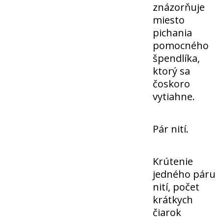
znázorňuje
miesto
pichania
pomocného
špendlíka,
ktorý sa
čoskoro
vytiahne.
Pár nití.
Krútenie
jedného páru
nití, počet
krátkych
čiarok