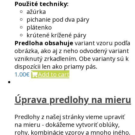
Použité techniky:
ažúrka
pichanie pod dva páry
plátenko
krútené krížené páry
Predloha obsahuje
variant vzoru podľa
obrázka, ako aj z neho odvodený variant
vzniknutý zrkadlením. Obe varianty sú k
dispozícii len ako priamy pás.
1.00
€
Add to cart
Úprava predlohy na mieru
Predlohy z našej stránky vieme upraviť
na mieru - dokážeme vytvoriť oblúky,
rohy, kombinácie vzorov a mnoho iného.