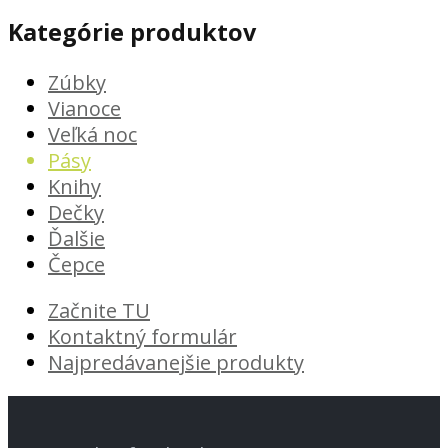
Kategórie produktov
Zúbky
Vianoce
Veľká noc
Pásy
Knihy
Dečky
Ďalšie
Čepce
Začnite TU
Kontaktný formulár
Najpredávanejšie produkty